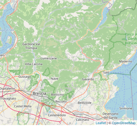
Leaflet
| ©
OpenStreetMap