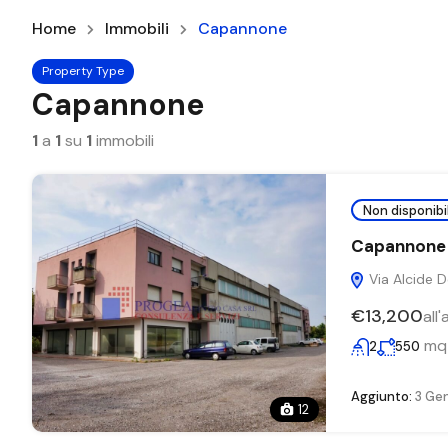
Home
Immobili
Capannone
Property Type
Capannone
1
a
1
su
1
immobili
Non disponibi
Capannone in
Via Alcide D
€13,200
all
mq
2
550
Aggiunto:
3 Ge
12