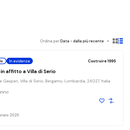
Ordina per:
Data - dalla più recente
le
In evidenza
Costruire 1995
 affitto a Villa di Serio
e Gasperi, Villa di Serio, Bergamo, Lombardia, 24027, Italia
'anno
nnaio 2025