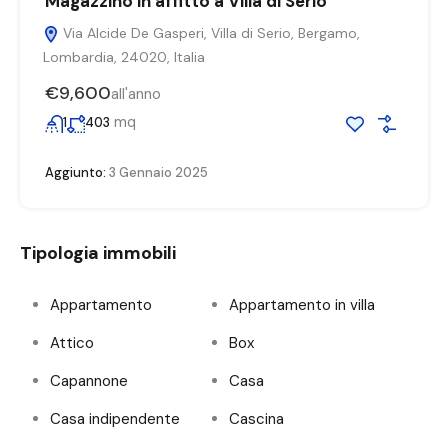
Magazzino in affitto a Villa di Serio
Via Alcide De Gasperi, Villa di Serio, Bergamo,
Lombardia, 24020, Italia
€9,600
all'anno
mq
1
403
Aggiunto:
3 Gennaio 2025
Tipologia immobili
Appartamento
Appartamento in villa
Attico
Box
Capannone
Casa
Casa indipendente
Cascina