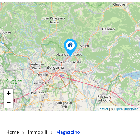
+
−
Leaflet
| ©
OpenStreetMap
Home
Immobili
Magazzino