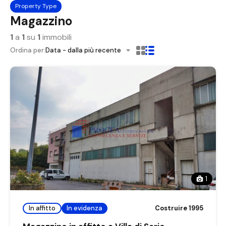
Property Type
Magazzino
1
a
1
su
1
immobili
Ordina per:
Data - dalla più recente
1
In affitto
In evidenza
Costruire 1995