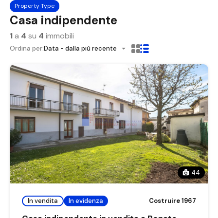
Property Type
Casa indipendente
1
a
4
su
4
immobili
Ordina per:
Data - dalla più recente
44
In vendita
In evidenza
Costruire 1967