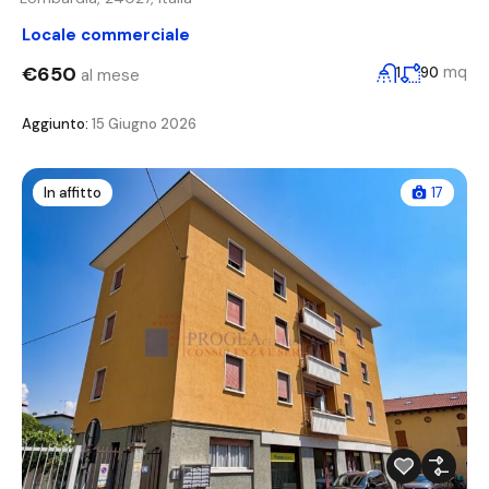
Locale commerciale
€650
mq
1
90
al mese
Aggiunto:
15 Giugno 2026
In affitto
17