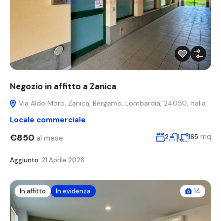
Negozio in affitto a Zanica
Via Aldo Moro, Zanica, Bergamo, Lombardia, 24050, Italia
Locale commerciale
€850
mq
2
1
165
al mese
Aggiunto:
21 Aprile 2026
In affitto
In evidenza
14