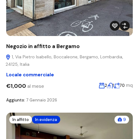
Negozio in affitto a Bergamo
1, Via Pietro Isabello, Boccaleone, Bergamo, Lombardia,
24125, Italia
Locale commerciale
€1,000
mq
2
1
70
al mese
Aggiunto:
7 Gennaio 2026
In affitto
In evidenza
9