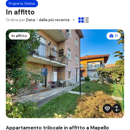
Property Status
In affitto
Ordina per:
Data - dalla più recente
In affitto
31
Appartamento trilocale in affitto a Mapello