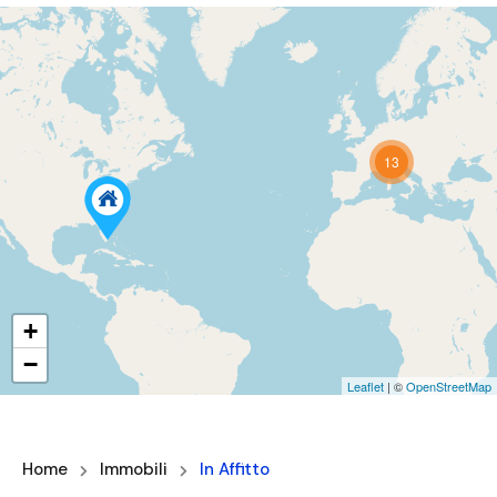
13
+
−
Leaflet
| ©
OpenStreetMap
Home
Immobili
In Affitto