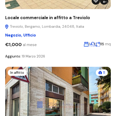
Locale commerciale in affitto a Treviolo
Treviolo, Bergamo, Lombardia, 24048, Italia
Negozio
,
Ufficio
€1,000
mq
1
1
115
al mese
Aggiunto:
19 Marzo 2026
In affitto
11