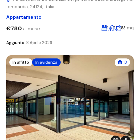
Lombardia, 24124, Italia
Appartamento
€780
mq
1
1
83
al mese
Aggiunto:
8 Aprile 2026
In affitto
In evidenza
13