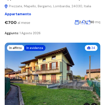
Prezzate, Mapello, Bergamo, Lombardia, 24030, Italia
Appartamento
€700
mq
2
1
90
al mese
Aggiunto:
1 Agosto 2026
In affitto
In evidenza
34