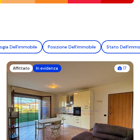
ogia Dell'immobile
Posizione Dell'immobile
Stato Dell'immo
Affittato
In evidenza
17