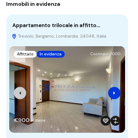
Immobili in evidenza
Appartamento trilocale in affitto…
Ap
Treviolo, Bergamo, Lombardia, 24048, Italia
V
Sor
Affittato
In evidenza
Costruire 2000
I
€900
al mese
€