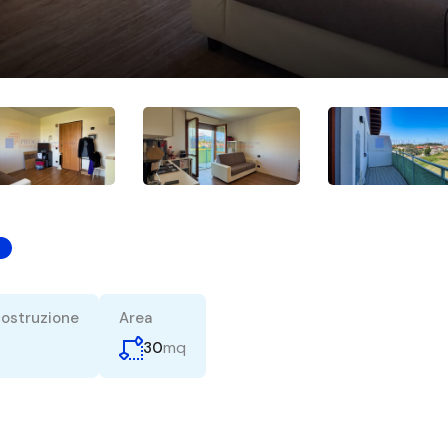
costruzione
Area
mq
30