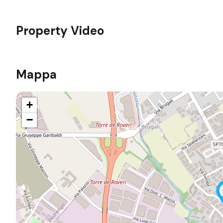
Property Video
Mappa
+
−