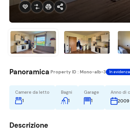
Panoramica
|
Property ID :
Mono-alb-3
In evidenza
Camere da letto
Bagni
Garage
Anno di 
1
1
1
2009
Descrizione