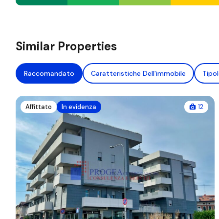
Similar Properties
Raccomandato
Caratteristiche Dell'immobile
Tipol
Affittato
In evidenza
12