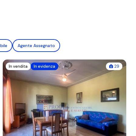
bile
Agente Assegnato
In vendita
In evidenza
29