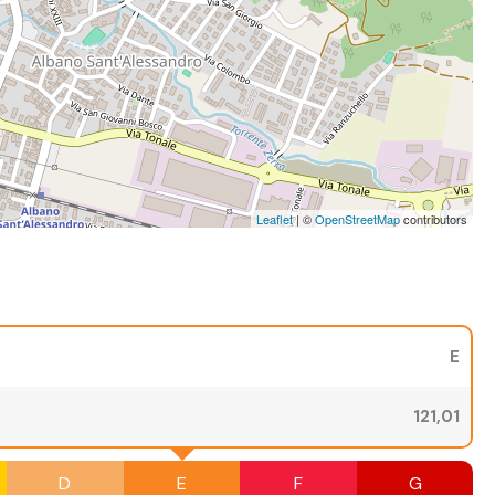
Leaflet
| ©
OpenStreetMap
contributors
E
121,01
D
E
F
G