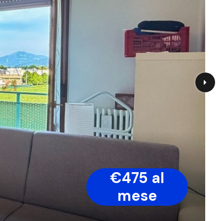
€475 al
mese