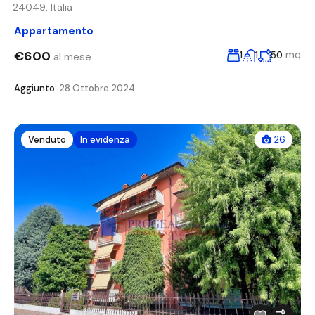
24049, Italia
Appartamento
€600
mq
1
1
50
al mese
Aggiunto:
28 Ottobre 2024
Venduto
In evidenza
26