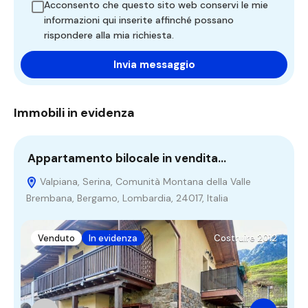
Acconsento che questo sito web conservi le mie
informazioni qui inserite affinché possano
rispondere alla mia richiesta.
Immobili in evidenza
Appartamento bilocale in vendita…
A
Valpiana, Serina, Comunità Montana della Valle
Brembana, Bergamo, Lombardia, 24017, Italia
a
Venduto
In evidenza
Costruire 2012