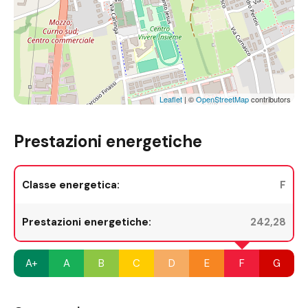
Leaflet
| ©
OpenStreetMap
contributors
Prestazioni energetiche
Classe energetica:
F
Prestazioni energetiche:
242,28
A+
A
B
C
D
E
F
G