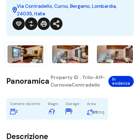
Via Contradello, Curno, Bergamo, Lombardia,
24035, Italia
Property ID :
Trilo-Aff-
Panoramica
In
|
evidenza
CurnoviaContradello
Camere da letto
Bagni
Garage
Area
2
1
1
mq
65
Descrizione