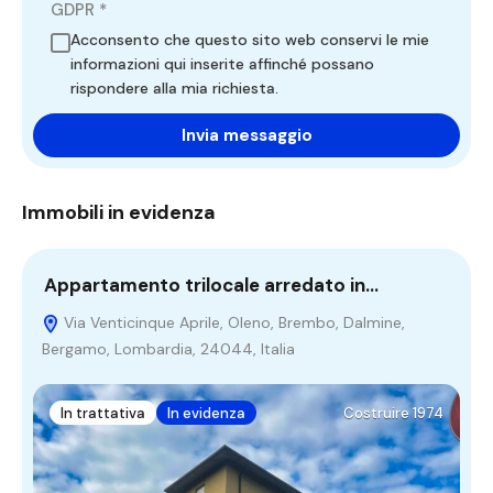
GDPR
*
Acconsento che questo sito web conservi le mie
informazioni qui inserite affinché possano
rispondere alla mia richiesta.
Immobili in evidenza
Appartamento trilocale arredato in…
A
Via Venticinque Aprile, Oleno, Brembo, Dalmine,
Bergamo, Lombardia, 24044, Italia
2
In trattativa
In evidenza
Costruire 1974