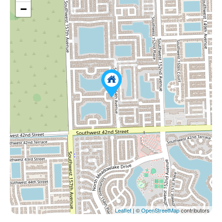
−
Leaflet
| ©
OpenStreetMap
contributors