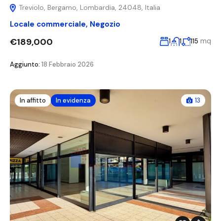
Treviolo, Bergamo, Lombardia, 24048, Italia
Locale commerciale
,
Negozio
€189,000
mq
1
1
115
Aggiunto:
18 Febbraio 2026
In affitto
In evidenza
13