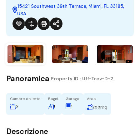
15421 Southwest 39th Terrace, Miami, FL 33185,
USA
Panoramica
|
Property ID :
Uff-Trev-D-2
Camere da letto
Bagni
Garage
Area
5
1
1
mq
200
Descrizione