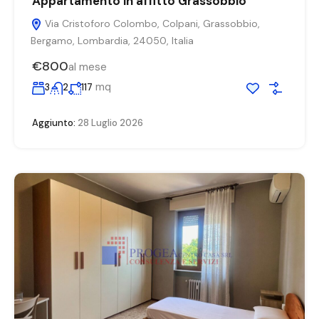
Appartamento in affitto Grassobbio
Via Cristoforo Colombo, Colpani, Grassobbio,
Bergamo, Lombardia, 24050, Italia
€800
al mese
mq
3
2
117
Aggiunto:
28 Luglio 2026