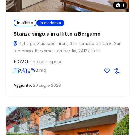
11
In affitto
In evidenza
Stanza singola in affitto a Bergamo
4, Largo Giuseppe Tironi, San Tomaso de' Calvi, San
Tommaso, Bergamo, Lombardia, 24127, Italia
€320
al mese + spese
mq
3
1
90
Aggiunto:
20 Luglio 2026