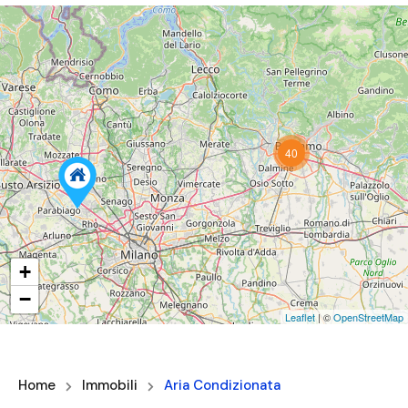
40
+
−
Leaflet
| ©
OpenStreetMap
Home
Immobili
Aria Condizionata