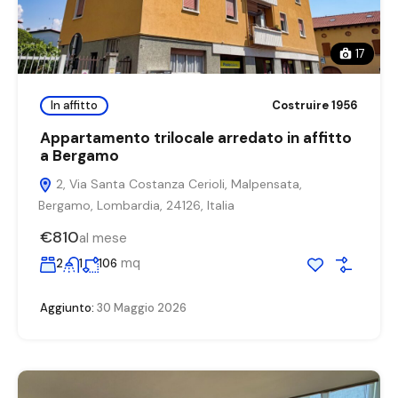
17
In affitto
Costruire 1956
Appartamento trilocale arredato in affitto
a Bergamo
2, Via Santa Costanza Cerioli, Malpensata,
Bergamo, Lombardia, 24126, Italia
€810
al mese
mq
2
1
106
Aggiunto:
30 Maggio 2026