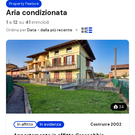
Property Feature
Aria condizionata
1
a
12
su
41
immobili
Ordina per:
Data - dalla più recente
34
In affitto
In evidenza
Costruire 2002