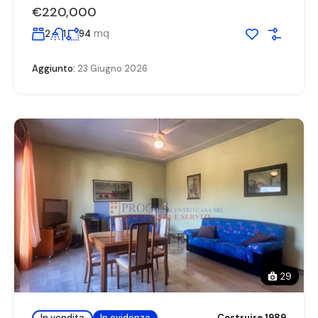
€220,000
mq
2
1
94
Aggiunto:
23 Giugno 2026
29
In vendita
In evidenza
Costruire 1989