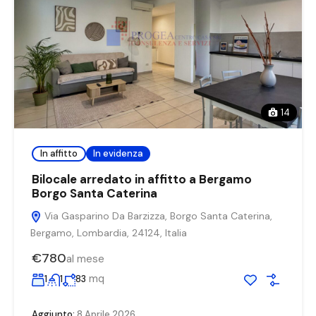
14
In affitto
In evidenza
Bilocale arredato in affitto a Bergamo
Borgo Santa Caterina
Via Gasparino Da Barzizza, Borgo Santa Caterina,
Bergamo, Lombardia, 24124, Italia
€780
al mese
mq
1
1
83
Aggiunto:
8 Aprile 2026