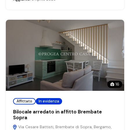
16
Affittato
In evidenza
Bilocale arredato in affitto Brembate
Sopra
Via Cesare Battisti, Brembate di Sopra, Bergamo,