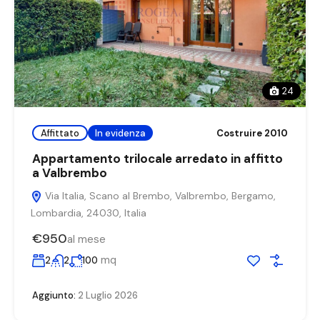
24
Affittato
In evidenza
Costruire 2010
Appartamento trilocale arredato in affitto
a Valbrembo
Via Italia, Scano al Brembo, Valbrembo, Bergamo,
Lombardia, 24030, Italia
€950
al mese
mq
2
2
100
Aggiunto:
2 Luglio 2026