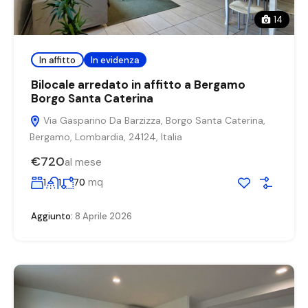
14
In affitto
In evidenza
Bilocale arredato in affitto a Bergamo
Borgo Santa Caterina
Via Gasparino Da Barzizza, Borgo Santa Caterina,
Bergamo, Lombardia, 24124, Italia
€720
al mese
mq
1
1
70
Aggiunto:
8 Aprile 2026