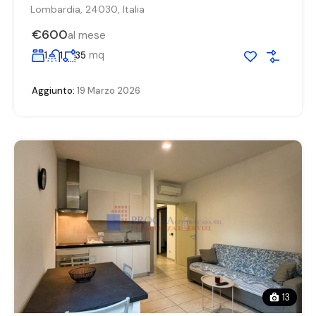
Lombardia, 24030, Italia
€600
al mese
mq
1
1
35
Aggiunto:
19 Marzo 2026
13