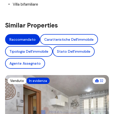
Villa bifamiliare
Similar Properties
Raccomandato
Caratteristiche Dell'immobile
Tipologia Dell'immobile
Stato Dell'immobile
Agente Assegnato
Venduto
In evidenza
32