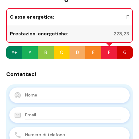
Classe energetica:
F
Prestazioni energetiche:
228,23
A+
A
B
C
D
E
F
G
Contattaci