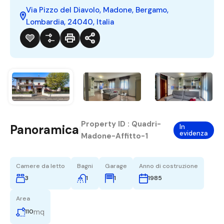
Via Pizzo del Diavolo, Madone, Bergamo,
Lombardia, 24040, Italia
Property ID :
Quadri-
Panoramica
In
|
evidenza
Madone-Affitto-1
Camere da letto
Bagni
Garage
Anno di costruzione
3
1
1
1985
Area
mq
110