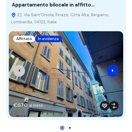
Appartamento bilocale in affitto…
B
22, Via Sant'Orsola, Finazzi, Città Alta, Bergamo,
Lombardia, 24122, Italia
L
Affittato
In evidenza
€670
al mese