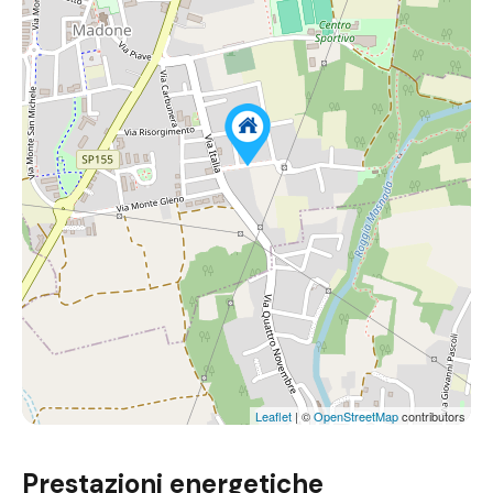
Leaflet
| ©
OpenStreetMap
contributors
Prestazioni energetiche