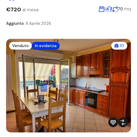
€720
mq
1
1
70
al mese
Aggiunto:
8 Aprile 2026
Venduto
In evidenza
10